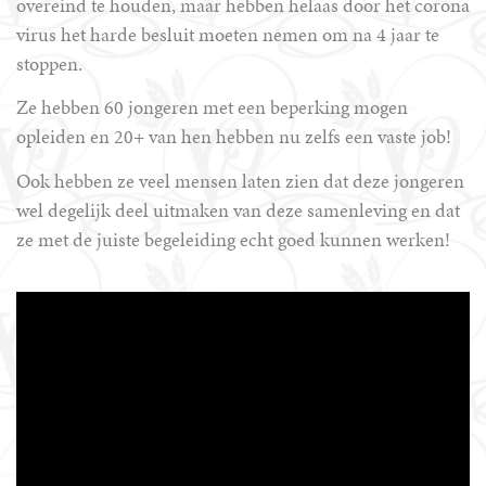
overeind te houden, maar hebben helaas door het corona
virus het harde besluit moeten nemen om na 4 jaar te
stoppen.
Ze hebben 60 jongeren met een beperking mogen
opleiden en 20+ van hen hebben nu zelfs een vaste job!
Ook hebben ze veel mensen laten zien dat deze jongeren
wel degelijk deel uitmaken van deze samenleving en dat
ze met de juiste begeleiding echt goed kunnen werken!