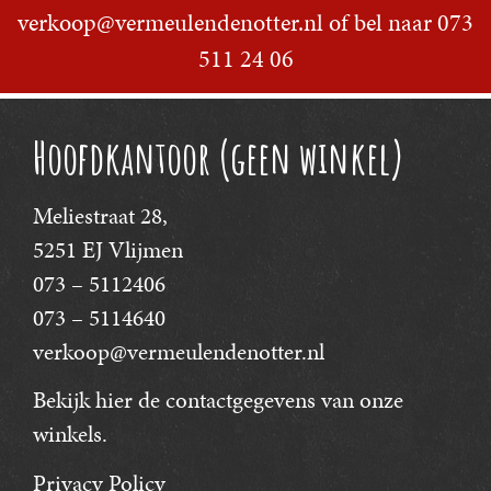
verkoop@vermeulendenotter.nl
of bel naar
073
511 24 06
Hoofdkantoor (geen winkel)
Meliestraat 28,
5251 EJ Vlijmen
073 – 5112406
073 – 5114640
verkoop@vermeulendenotter.nl
Bekijk hier
de contactgegevens van onze
winkels.
Privacy Policy