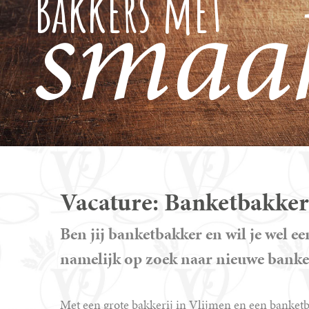
smaak
Bakkers met
Vacature: Banketbakker
Ben jij banketbakker en wil je wel 
namelijk op zoek naar nieuwe banket
Met een grote bakkerij in Vlijmen en een banket