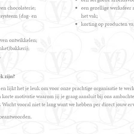
een chocolaterie;
een gezellige werksfeer
nsysteem (dag- en
het vak;
korting op producten v
ijven ontwikkelen;
ket)bakkerij;
.
ek zijn?
t en lijkt het je leuk om voor onze prachtige organisatie te 
korte motivatie waarom jij je graag aansluit bij ons ambachte
.
Wacht vooral niet te lang want we hebben per direct jouw er
 beantwoorden.