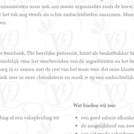
 consumenten maar ook aan mooie organisaties zoals de horec
die het vak nog steeds als echte ambachtslieden omarmen. Mo
pen.
ze toonbank. Die heerlijke patisserie, komt als banketbakker 
oordelijk voor het voorbereiden van de ingrediënten en het b
org jij er samen met de rest van het team voor dat onze klant
je ook mee in onze chocolaterie en maak je op een ambachteli
Wat bieden wij jou:
ng of een vakopleiding tot
een goed salaris afhanke
de mogelijkheid om zowe
een set goede arbeidsvo