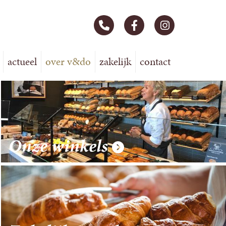
actueel
over v&do
zakelijk
contact
Onze winkels