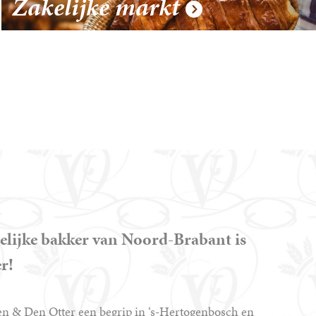
Zakelijke markt
Online
Webshop
telijke bakker van Noord-Brabant is
r!
en & Den Otter een begrip in ‘s-Hertogenbosch en