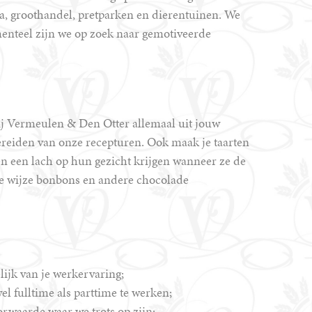
a, groothandel, pretparken en dierentuinen. We
menteel zijn we op zoek naar gemotiveerde
bij Vermeulen & Den Otter allemaal uit jouw
ereiden van onze recepturen. Ook maak je taarten
en een lach op hun gezicht krijgen wanneer ze de
jke wijze bonbons en andere chocolade
lijk van je werkervaring;
l fulltime als parttime te werken;
orwaarde waar we trots op zijn;