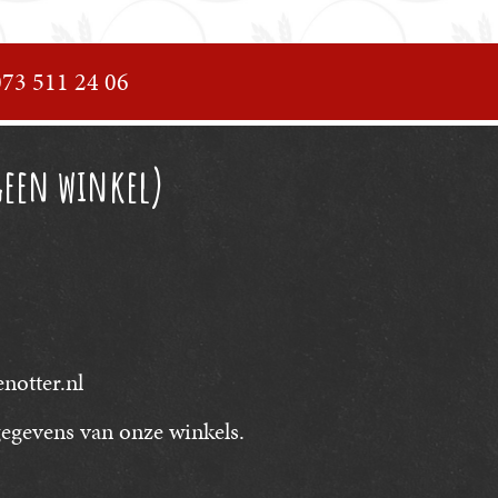
073 511 24 06
geen winkel)
otter.nl
egevens van onze winkels.