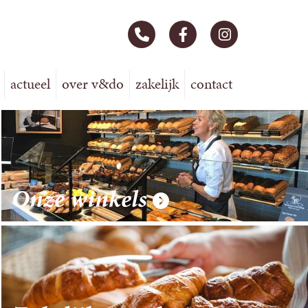
actueel
over v&do
zakelijk
contact
Onze winkels