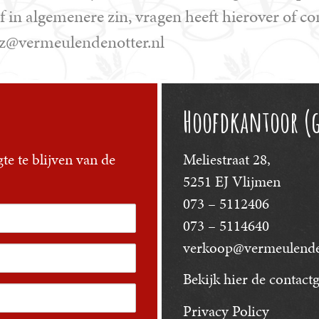
 in algemenere zin, vragen heeft hierover of c
 pz@vermeulendenotter.nl
Hoofdkantoor (
te te blijven van de
Meliestraat 28,
5251 EJ Vlijmen
073 – 5112406
073 – 5114640
verkoop@vermeulenden
Bekijk hier
de contactg
Privacy Policy